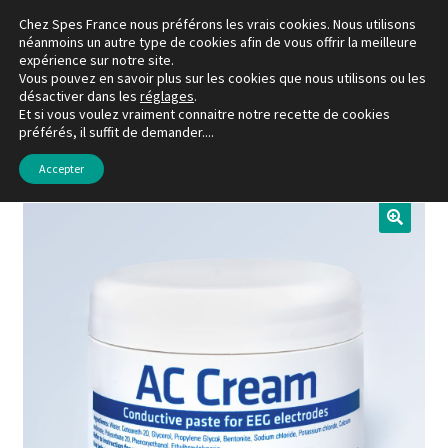
Chez Spes France nous préférons les vrais cookies. Nous utilisons
Aller
Aller
néanmoins un autre type de cookies afin de vous offrir la meilleure
Menu
expérience sur notre site.
à
au
Vous pouvez en savoir plus sur les cookies que nous utilisons ou les
la
contenu
désactiver dans les
réglages
.
La boutique
navigation
Et si vous voulez vraiment connaitre notre recette de cookies
préférés, il suffit de demander....
Accueil
Gels & Pâtes
Pâte conductrice AC CREAM x3
Mon compte
Accepter
Favoris
À propos de Spes France