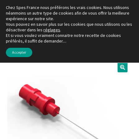
Chez Spes France nous préférons les vrais cookies. Nous utilisons
Aller
Aller
néanmoins un autre type de cookies afin de vous offrir la meilleure
Menu
expérience sur notre site.
à
au
Vous pouvez en savoir plus sur les cookies que nous utilisons ou les
la
contenu
désactiver dans les
réglages
.
La boutique
navigation
Et si vous voulez vraiment connaitre notre recette de cookies
préférés, il suffit de demander....
Accueil
EMG / VCN
Aiguilles Concentriques – MYOLINE
Mon compte
Accepter
Favoris
À propos de Spes France