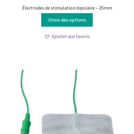
Électrodes de stimulation bipolaire – 25mm
Ce
Choix des options
produit
a
Ajouter aux favoris
plusieurs
variations.
Les
options
peuvent
être
choisies
sur
la
page
du
produit