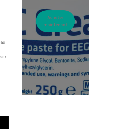
Acheter
maintenant
eau
iser
s