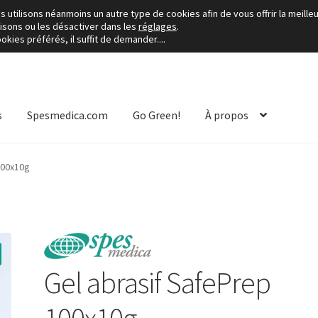
utilisons néanmoins un autre type de cookies afin de vous offrir la meilleu
lisons ou les désactiver dans les
réglages
.
kies préférés, il suffit de demander....
s
Spesmedica.com
Go Green!
À propos
100x10g
Gel abrasif SafePrep