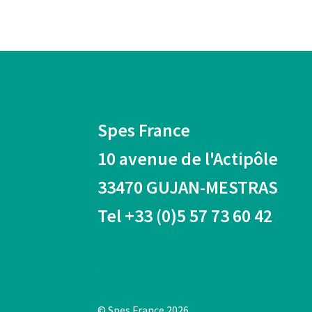
être
choisies
sur
la
page
du
produit
Spes France
10 avenue de l'Actipôle
33470 GUJAN-MESTRAS
Tel +33 (0)5 57 73 60 42
© Spes France 2026