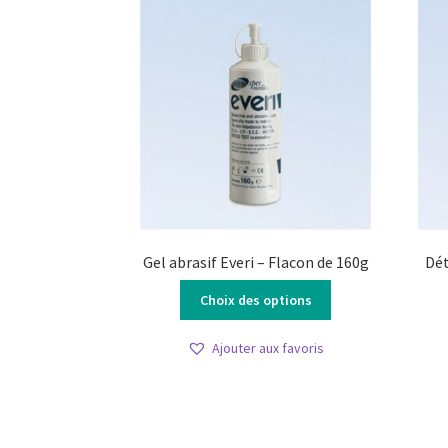
Gel abrasif Everi – Flacon de 160g
Dét
Ce
Choix des options
produit
a
Ajouter aux favoris
plusieurs
variations.
Les
options
peuvent