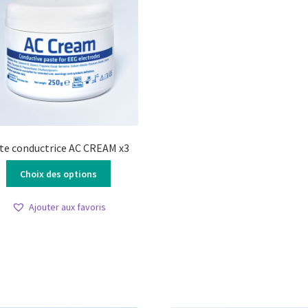
te conductrice AC CREAM x3
Ce
Choix des options
produit
a
Ajouter aux favoris
plusieurs
variations.
Les
options
peuvent
être
choisies