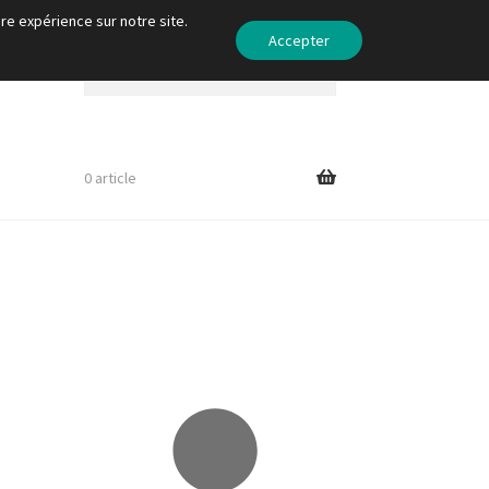
re expérience sur notre site.
Accepter
Recherche
Recherche
pour :
0 article