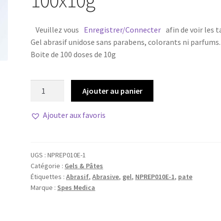
100x10g
Veuillez vous
Enregistrer/Connecter
afin de voir les t
Gel abrasif unidose
sans parabens, colorants ni parfums.
Boite de 100 doses de 10g
quantité
Ajouter au panier
de
Gel
Ajouter aux favoris
abrasif
SafePrep
100x10g
UGS :
NPREP010E-1
Catégorie :
Gels & Pâtes
Étiquettes :
Abrasif
,
Abrasive
,
gel
,
NPREP010E-1
,
pate
Marque :
Spes Medica