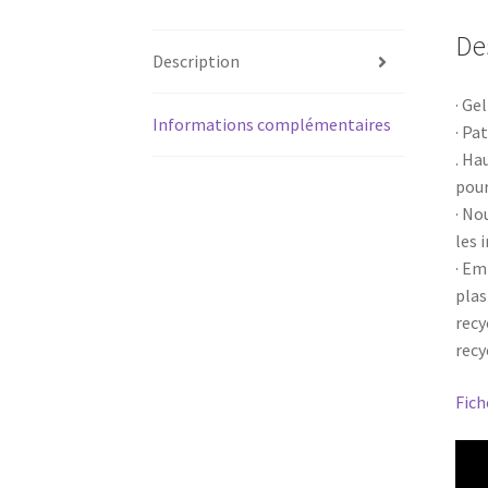
De
Description
· Ge
Informations complémentaires
· Pa
. Ha
pour
· No
les 
· Em
plas
recy
recy
Fich