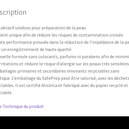
scription
l abrasif unidose pour préparation de la peau
tient unique afin de réduire les risques de contamination croisée
ute performance prouvée dans la réduction de l’impédance de la p
 un enregistrement de haute qualité
uvelle formule sans colorants, parfums ni parabens afin de minim
irritations et réduire le risque d’allergie sur les peaux très sensibles
ballages primaires et secondaires innovants recyclables sans
tique. L’emballage du SafePrep peut être valorisé, avec les déchet
clables. Il est certifié Aticelca et fabriqué avec du papier recyclé et
clable.
e Technique du produit