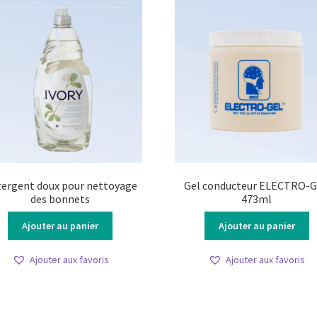
sur
la
page
du
produit
ergent doux pour nettoyage
Gel conducteur ELECTRO-
des bonnets
473ml
Ajouter au panier
Ajouter au panier
Ajouter aux favoris
Ajouter aux favoris