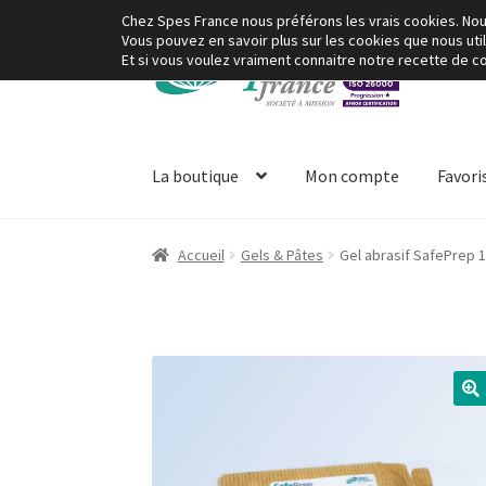
Chez Spes France nous préférons les vrais cookies. Nous 
Vous pouvez en savoir plus sur les cookies que nous uti
Aller
Aller
Et si vous voulez vraiment connaitre notre recette de coo
à
au
la
contenu
navigation
La boutique
Mon compte
Favori
Accueil
Gels & Pâtes
Gel abrasif SafePrep 