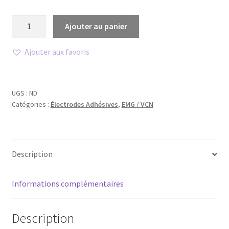
quantité
Ajouter au panier
de
Électrodes
Ajouter aux favoris
adhésives
à
pression
UGS :
ND
Catégories :
Électrodes Adhésives
,
EMG / VCN
Description
Informations complémentaires
Description