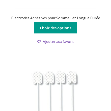
Électrodes Adhésives pour Sommeil et Longue Durée
Ce
Choix des options
produit
a
Ajouter aux favoris
plusieurs
variations.
Les
options
peuvent
être
choisies
sur
la
page
du