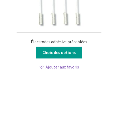
produit
Électrodes adhésive précablées
Ce
Choix des options
produit
a
Ajouter aux favoris
plusieurs
variations.
Les
options
peuvent
être
choisies
sur