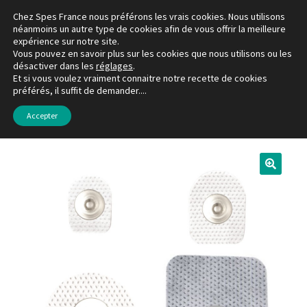
Chez Spes France nous préférons les vrais cookies. Nous utilisons
Aller
Aller
néanmoins un autre type de cookies afin de vous offrir la meilleure
Menu
expérience sur notre site.
à
au
Vous pouvez en savoir plus sur les cookies que nous utilisons ou les
la
contenu
désactiver dans les
réglages
.
La boutique
navigation
Et si vous voulez vraiment connaitre notre recette de cookies
préférés, il suffit de demander....
Accueil
EMG / VCN
Électrodes Adhésives
Électrodes
adhésives à pression
Mon compte
Accepter
Favoris
À propos de Spes France