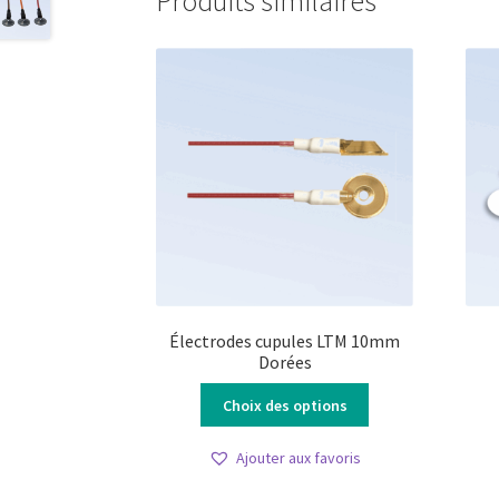
Produits similaires
Électrodes cupules LTM 10mm
Dorées
Ce
Choix des options
produit
a
Ajouter aux favoris
plusieurs
variations.