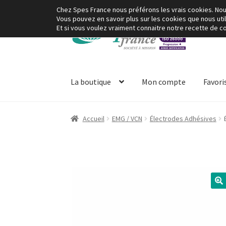
Chez Spes France nous préférons les vrais cookies. Nous 
Vous pouvez en savoir plus sur les cookies que nous uti
Aller
Aller
Et si vous voulez vraiment connaitre notre recette de coo
à
au
la
contenu
navigation
La boutique
Mon compte
Favori
Accueil
EMG / VCN
Électrodes Adhésives