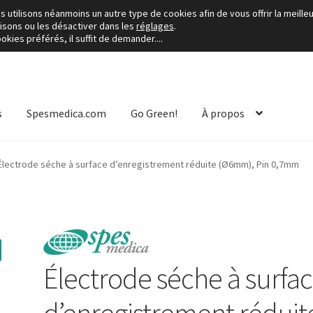
utilisons néanmoins un autre type de cookies afin de vous offrir la meilleu
lisons ou les désactiver dans les
réglages
.
kies préférés, il suffit de demander....
s
Spesmedica.com
Go Green!
À propos
Électrode séche à surface d’enregistrement réduite (Ø6mm), Pin 0,7mm
Électrode séche à surfa