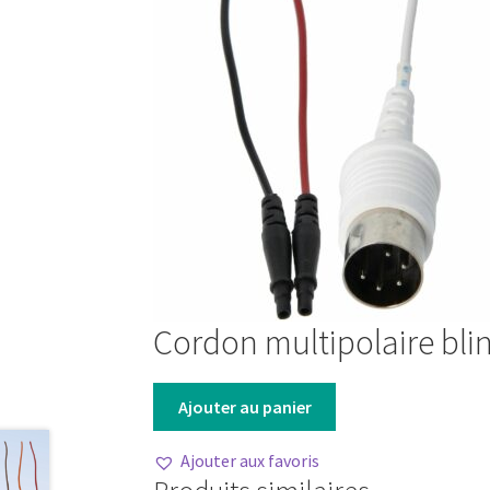
sur
la
page
du
produit
Cordon multipolaire bli
Ajouter au panier
Ajouter aux favoris