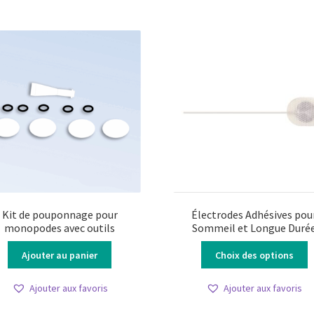
Kit de pouponnage pour
Électrodes Adhésives pou
monopodes avec outils
Sommeil et Longue Duré
C
Ajouter au panier
Choix des options
p
a
Ajouter aux favoris
Ajouter aux favoris
p
v