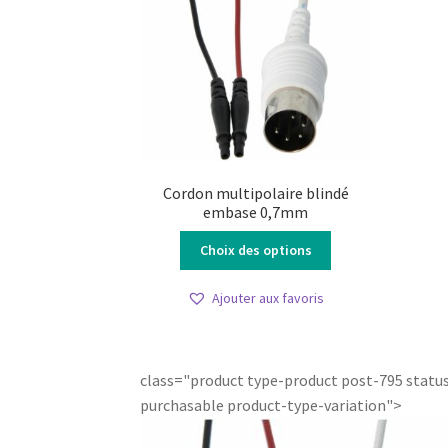
Cordon multipolaire blindé
embase 0,7mm
Ce
Choix des options
produit
a
Ajouter aux favoris
plusieurs
variations.
Les
options
class="product type-product post-795 statu
peuvent
purchasable product-type-variation">
être
choisies