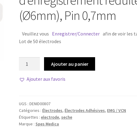
d’enregistrement réduit
(Ø6mm), Pin 0,7mm
Veuillez vous
Enregistrer/Connecter
afin de voir les t
Lot de 50 électrodes
quantité
Ajouter au panier
de
Électrode
Ajouter aux favoris
séche
à
surface
UGS :
DENID00807
d'enregistrement
Catégories :
Électrodes
,
Électrodes Adhésives
,
EMG / VCN
réduite
Étiquettes :
electrode
,
seche
(Ø6mm),
Marque :
Spes Medica
Pin
0,7mm