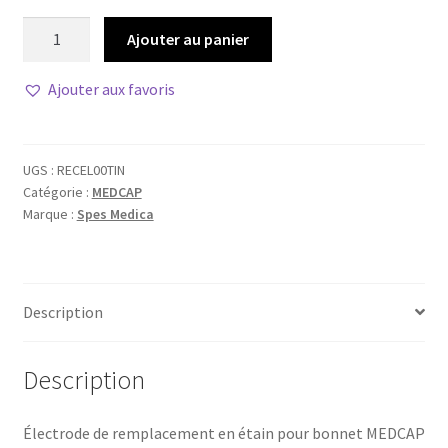
quantité
Ajouter au panier
de
Électrode
Ajouter aux favoris
de
remplacement
UGS :
RECEL00TIN
Catégorie :
MEDCAP
Marque :
Spes Medica
Description
Description
Électrode de remplacement en étain pour bonnet MEDCAP