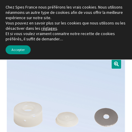
Chez Spes France nous préférons les vrais cookies. Nous utilisons
Aller
Aller
néanmoins un autre type de cookies afin de vous offrir la meilleure
Menu
expérience sur notre site.
à
au
Vous pouvez en savoir plus sur les cookies que nous utilisons ou les
la
contenu
désactiver dans les
réglages
.
La boutique
navigation
Et si vous voulez vraiment connaitre notre recette de cookies
préférés, il suffit de demander....
Accueil
MEDCAP
Électrode de remplacement
Mon compte
Accepter
Favoris
À propos de Spes France