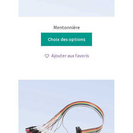
Mentonnière
Ce
Choix des options
produit
a
Ajouter aux favoris
plusieurs
variations.
Les
options
peuvent
être
choisies
sur
la
page
du