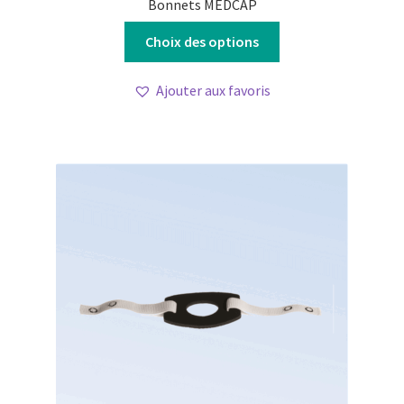
Bonnets MEDCAP
Ce
Choix des options
produit
a
Ajouter aux favoris
plusieurs
variations.
Les
options
peuvent
être
choisies
sur
la
page
du
produit