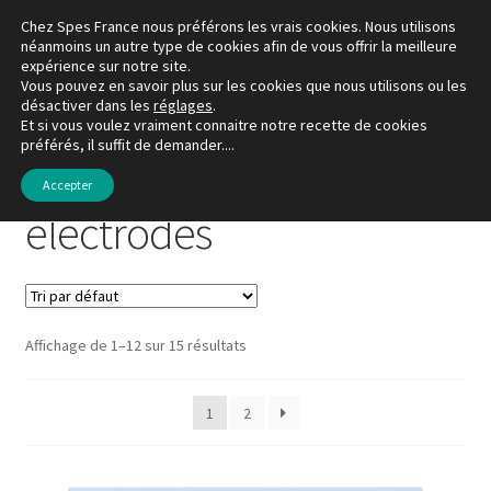
Chez Spes France nous préférons les vrais cookies. Nous utilisons
Aller
Aller
néanmoins un autre type de cookies afin de vous offrir la meilleure
Menu
expérience sur notre site.
à
au
Vous pouvez en savoir plus sur les cookies que nous utilisons ou les
la
contenu
désactiver dans les
réglages
.
La boutique
navigation
Et si vous voulez vraiment connaitre notre recette de cookies
préférés, il suffit de demander....
Accueil
Produits identifiés “électrodes”
Mon compte
Accepter
électrodes
Favoris
À propos de Spes France
Affichage de 1–12 sur 15 résultats
1
2