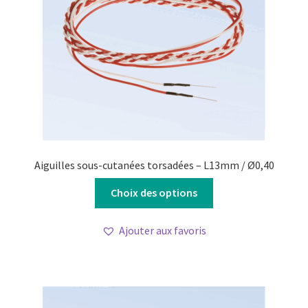
Aiguilles sous-cutanées torsadées – L13mm / Ø0,40
Ce
Choix des options
produit
a
Ajouter aux favoris
plusieurs
variations.
Les
options
peuvent