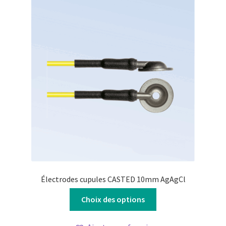
Électrodes cupules CASTED 10mm AgAgCl
Ce
Choix des options
produit
a