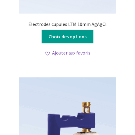
Électrodes cupules LTM 10mm AgAgCl
Ce
Choix des options
produit
a
Ajouter aux favoris
plusieurs
variations.
Les
options
peuvent
être
choisies
sur
la
page
du