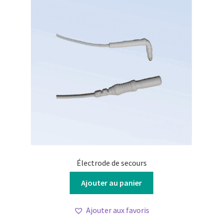
être
choisies
sur
la
page
du
produit
Électrode de secours
Ajouter au panier
Ajouter aux favoris