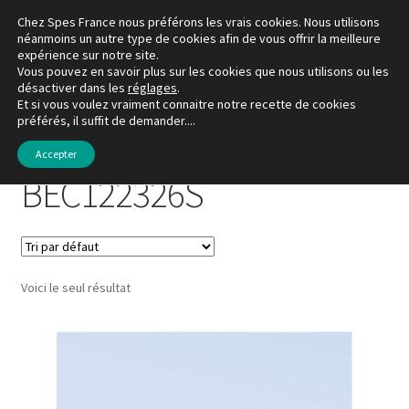
Chez Spes France nous préférons les vrais cookies. Nous utilisons
Aller
Aller
néanmoins un autre type de cookies afin de vous offrir la meilleure
Menu
expérience sur notre site.
à
au
Vous pouvez en savoir plus sur les cookies que nous utilisons ou les
la
contenu
désactiver dans les
réglages
.
La boutique
navigation
Et si vous voulez vraiment connaitre notre recette de cookies
préférés, il suffit de demander....
Accueil
Produits identifiés “BEC122326S”
Mon compte
Accepter
BEC122326S
Favoris
À propos de Spes France
Voici le seul résultat