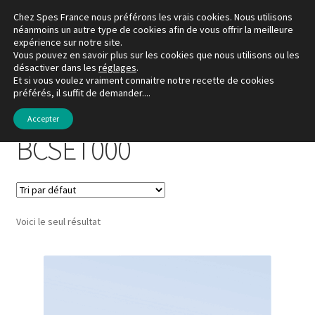
Chez Spes France nous préférons les vrais cookies. Nous utilisons
Aller
Aller
néanmoins un autre type de cookies afin de vous offrir la meilleure
Menu
expérience sur notre site.
à
au
Vous pouvez en savoir plus sur les cookies que nous utilisons ou les
la
contenu
désactiver dans les
réglages
.
La boutique
navigation
Et si vous voulez vraiment connaitre notre recette de cookies
préférés, il suffit de demander....
Accueil
Produits identifiés “BCSET000”
Mon compte
Accepter
BCSET000
Favoris
À propos de Spes France
Voici le seul résultat