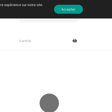
re expérience sur notre site.
Accepter
Recherche
Recherche
pour :
0 article