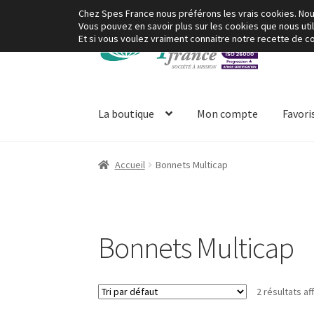
Chez Spes France nous préférons les vrais cookies. Nous 
Vous pouvez en savoir plus sur les cookies que nous uti
Aller
Aller
Et si vous voulez vraiment connaitre notre recette de coo
à
au
la
contenu
navigation
La boutique
Mon compte
Favori
Accueil
Bonnets Multicap
Bonnets Multicap
2 résultats af