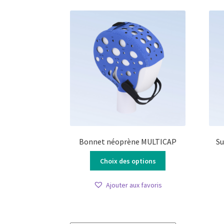
Bonnet néoprène MULTICAP
Su
Ce
Choix des options
produit
a
Ajouter aux favoris
plusieurs
variations.
Les
options