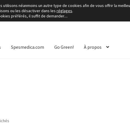
utilisons néanmoins un autre type de cookies afin de vous offrir la meilleu
lisons ou les désactiver dans les
réglages
.
kies préférés, il suffit de demander....
s
Spesmedica.com
Go Green!
À propos
fichés